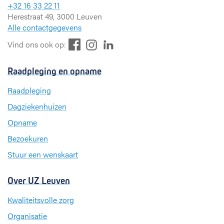
+32 16 33 22 11
Herestraat 49, 3000 Leuven
Alle contactgegevens
F
L
I
Vind ons ook op:
a
i
n
c
n
s
Raadpleging en opname
e
k
t
b
e
a
Raadpleging
o
d
g
Dagziekenhuizen
o
I
r
k
n
a
Opname
m
Bezoekuren
Stuur een wenskaart
Over UZ Leuven
Kwaliteitsvolle zorg
Organisatie