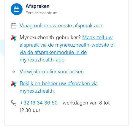
d
Afspraken
u
Fertiliteitscentrum
c
t
Vraag online uw eerste afspraak aan
.
i
e
Mynexuzhealth-gebruiker?
Maak zelf uw
afspraak via de mynexuzhealth-website of
via de afsprakenmodule in de
mynexuzhealth-app
.
Verwijsformulier voor artsen
Bekijk en beheer uw afspraken via
mynexuzhealth
.
+32 16 34 36 50
- werkdagen van 8 tot
12.30 uur