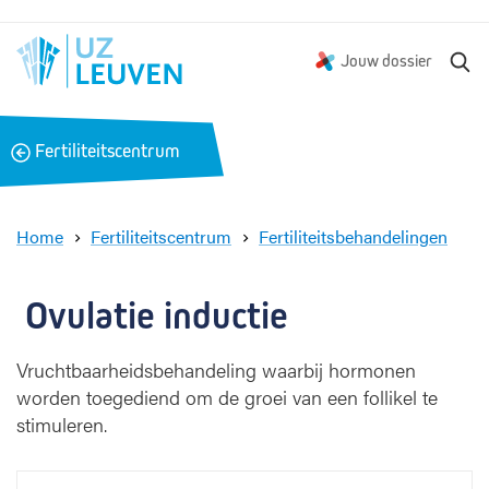
Z
Jouw dossier
o
e
k
B
Fertiliteitscentrum
e
a
n
c
k
Home
Fertiliteitscentrum
Fertiliteitsbehandelingen
O
v
u
 Ovulatie inductie
l
a
Vruchtbaarheidsbehandeling waarbij hormonen
t
worden toegediend om de groei van een follikel te
i
e
stimuleren.
i
n