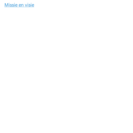
Missie en visie
Nieuws en evenementen
Steun ons
Jobs
Professionals
Klinische studies
Opleiding
Stages
Research
Extranet
International office
Pers en media