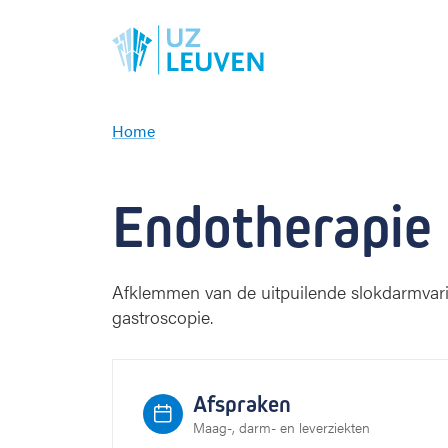
Home
E
n
d
Endotherapie 
o
t
h
e
Afklemmen van de uitpuilende slokdarmvaric
r
gastroscopie.
a
p
i
e
Afspraken
b
Maag-, darm- en leverziekten
i