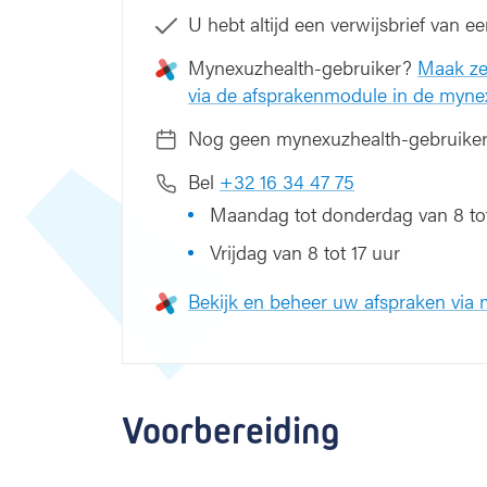
j
U hebt altijd een verwijsbrief van ee
s
l
Mynexuzhealth-gebruiker?
Maak ze
o
via de afsprakenmodule in de myne
k
d
Nog geen mynexuzhealth-gebruike
a
r
Bel
+32 16 34 47 75
m
Maandag tot donderdag van 8 tot
v
a
Vrijdag van 8 tot 17 uur
r
i
Bekijk en beheer uw afspraken via
c
e
s
Voorbereiding