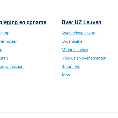
pleging en opname
Over UZ Leuven
eging
Kwaliteitsvolle zorg
kenhuizen
Organisatie
e
Missie en visie
uren
Nieuws en evenementen
een wenskaart
Steun ons
Jobs