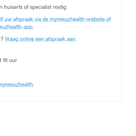
n huisarts of specialist nodig.
lf uw afspraak via de mynexuzhealth-website of
xuzhealth-app
.
r?
Vraag online een afspraak aan
.
 18 uur
 mynexuzhealth
.