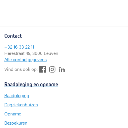
Contact
+32 16 33 22 11
Herestraat 49, 3000 Leuven
Alle contactgegevens
F
L
I
Vind ons ook op:
a
i
n
c
n
s
Raadpleging en opname
e
k
t
b
e
a
Raadpleging
o
d
g
Dagziekenhuizen
o
I
r
k
n
a
Opname
m
Bezoekuren