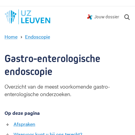
Z
Jouw dossier
o
e
Home
Endoscopie
k
M
e
a
n
a
Gastro-enterologische 
g
-
endoscopie
e
n
Overzicht van de meest voorkomende gastro-
d
enterologische onderzoeken.
a
r
m
Op deze pagina
Afspraken
Waarvoor kunt u bij ons terecht?