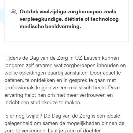
o
Ontdek veelzijdige zorgberoepen zoals
r
verpleegkundige, diëtiste of technoloog
o
u
medische beeldvorming.
d
e
r
s
Tijdens de Dag van de Zorg in UZ Leuven kunnen
jongeren zelf ervaren wat zorgberoepen inhouden en
welke opleidingen daarbij aansluiten. Door actief te
oefenen, te ontdekken en in gesprek te gaan met
professionals krijgen ze een realistisch beeld. Deze
ervaring helpt hen om met meer vertrouwen en
inzicht een studiekeuze te maken.
Is er nog twijfel? De Dag van de Zorg is een ideale
gelegenheid om samen de mogelijkheden binnen de
zorg te verkennen. Laat je zoon of dochter