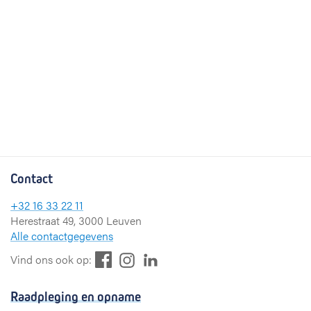
Contact
+32 16 33 22 11
Herestraat 49, 3000 Leuven
Alle contactgegevens
F
L
I
Vind ons ook op:
a
i
n
c
n
s
Raadpleging en opname
e
k
t