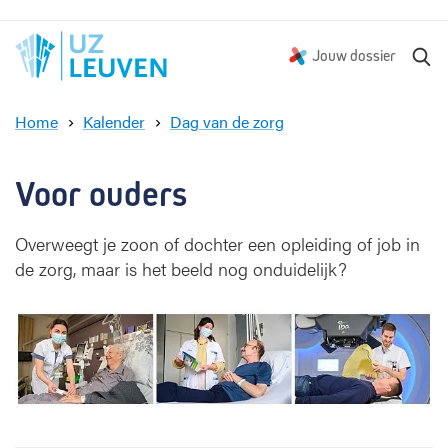
Z
Jouw dossier
o
e
Home
Kalender
Dag van de zorg
k
D
e
a
n
g
Voor ouders
v
a
Overweegt je zoon of dochter een opleiding of job in
n
de zorg, maar is het beeld nog onduidelijk?
d
e
z
o
r
g
-
v
o