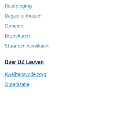
b
e
a
Raadpleging
o
d
g
Dagziekenhuizen
o
I
r
k
n
a
Opname
m
Bezoekuren
Stuur een wenskaart
Over UZ Leuven
Kwaliteitsvolle zorg
Organisatie
Missie en visie
Nieuws en evenementen
Steun ons
Jobs