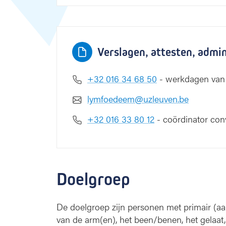
Verslagen, attesten, admi
+32 016 34 68 50
- werkdagen van 
lymfoedeem@uzleuven.be
+32 016 33 80 12
- coördinator con
Doelgroep
De doelgroep zijn personen met primair (a
van de arm(en), het been/benen, het gelaat