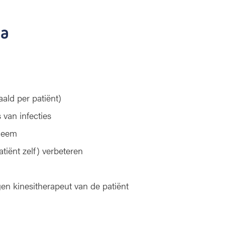
ma
ald per patiënt)
 van infecties
edeem
tiënt zelf) verbeteren
en kinesitherapeut van de patiënt