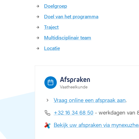
e
Doelgroep
d
e
Doel van het programma
e
Traject
m
Multidisciplinair team
Locatie
Afspraken
Vaatheelkunde
Vraag online een afspraak aan
.
+32 16 34 68 50
- werkdagen van 8 
Bekijk uw afspraken via mynexuzhe