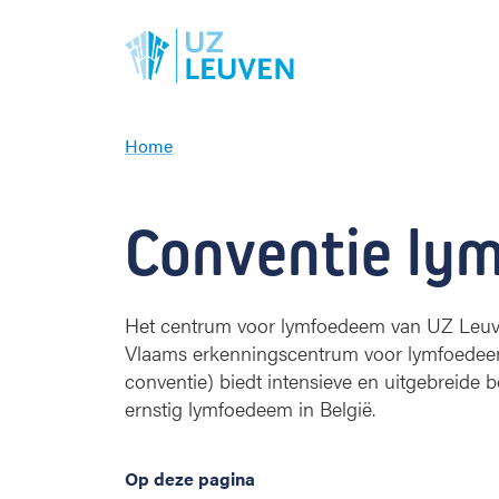
Home
C
o
n
Conventie ly
v
e
n
t
Het centrum voor lymfoedeem van UZ Leuven
i
Vlaams erkenningscentrum voor lymfoedeem
e
conventie) biedt intensieve en uitgebreide 
l
ernstig lymfoedeem in België.
y
m
f
Op deze pagina
o