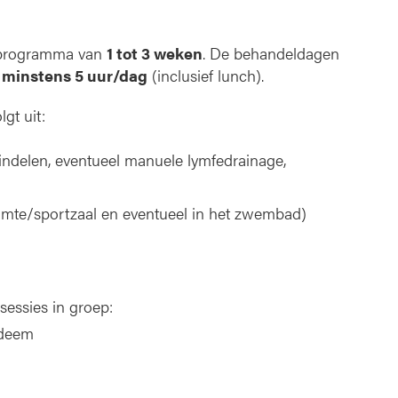
elprogramma van
1 tot 3 weken
. De behandeldagen
 minstens 5 uur/dag
(inclusief lunch).
lgt uit:
indelen, eventueel manuele lymfedrainage,
ruimte/sportzaal en eventueel in het zwembad)
essies in groep:
edeem