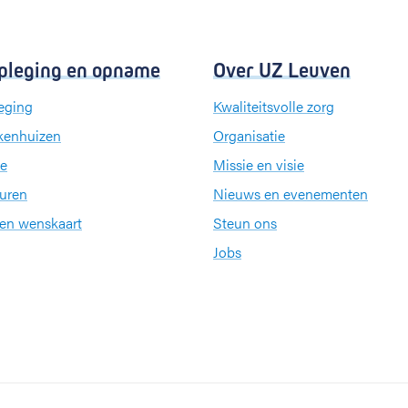
pleging en opname
Over UZ Leuven
eging
Kwaliteitsvolle zorg
kenhuizen
Organisatie
e
Missie en visie
uren
Nieuws en evenementen
een wenskaart
Steun ons
Jobs