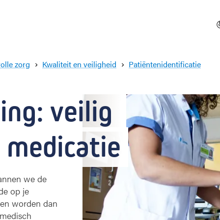
volle zorg
Kwaliteit en veiligheid
Patiëntenidentificatie
B
e
d
ng: veilig 
s
i
d
 medicatie
e
s
c
a
cannen we de
n
de op je
n
i
elen worden dan
n
 medisch