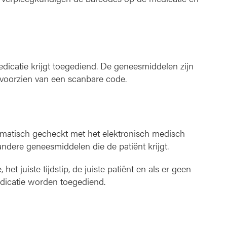
e
d
i
c
a
dicatie krijgt toegediend. De geneesmiddelen zijn
t
i
 voorzien van een scanbare code.
e
atisch gecheckt met het elektronisch medisch
andere geneesmiddelen die de patiënt krijgt.
 het juiste tijdstip, de juiste patiënt en als er geen
dicatie worden toegediend.