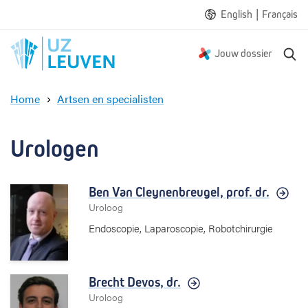
|
English
Français
Z
Jouw dossier
o
e
Home
Artsen en specialisten
k
U
e
r
n
o
Urologen
l
o
g
Ben Van Cleynenbreugel,
prof. dr.
e
Uroloog
n
Endoscopie, Laparoscopie, Robotchirurgie
Brecht Devos,
dr.
Uroloog