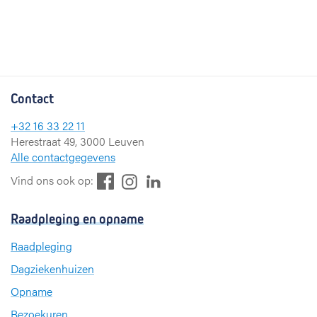
Contact
+32 16 33 22 11
Herestraat 49, 3000 Leuven
Alle contactgegevens
F
L
I
Vind ons ook op:
a
i
n
c
n
s
Raadpleging en opname
e
k
t
b
e
a
Raadpleging
o
d
g
Dagziekenhuizen
o
I
r
k
n
a
Opname
m
Bezoekuren