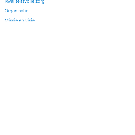
Kwaliteitsvolle zorg
Organisatie
Missie en visie
Nieuws en evenementen
Steun ons
Jobs
Professionals
Klinische studies
Opleiding
Stages
Research
Extranet
International office
Pers en media