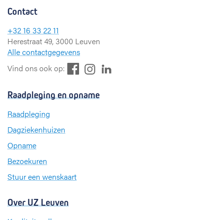
Contact
+32 16 33 22 11
Herestraat 49, 3000 Leuven
Alle contactgegevens
F
L
I
Vind ons ook op:
a
i
n
c
n
s
Raadpleging en opname
e
k
t
b
e
a
Raadpleging
o
d
g
Dagziekenhuizen
o
I
r
k
n
a
Opname
m
Bezoekuren
Stuur een wenskaart
Over UZ Leuven