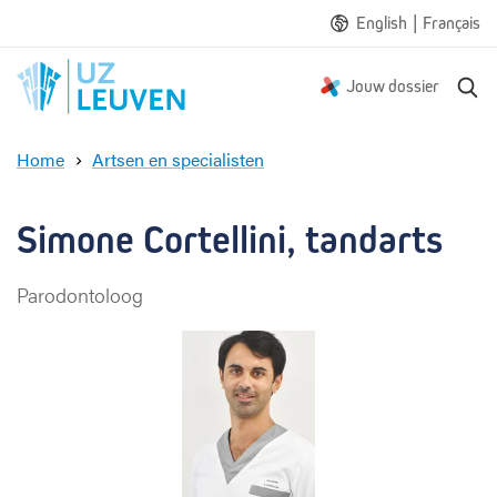
|
English
Français
Z
Jouw dossier
o
e
Home
Artsen en specialisten
k
S
e
i
n
m
Simone Cortellini, tandarts
o
n
Parodontoloog
e
C
o
r
t
e
l
l
i