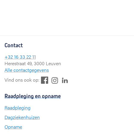
Contact
+32 16 33 22 11
Herestraat 49, 3000 Leuven
Alle contactgegevens
F
L
I
Vind ons ook op:
a
i
n
c
n
s
Raadpleging en opname
e
k
t
b
e
a
Raadpleging
o
d
g
Dagziekenhuizen
o
I
r
k
n
a
Opname
m