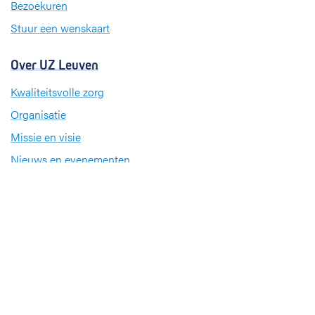
Bezoekuren
Stuur een wenskaart
Over UZ Leuven
Kwaliteitsvolle zorg
Organisatie
Missie en visie
Nieuws en evenementen
Steun ons
Jobs
Professionals
Klinische studies
Opleiding
Stages