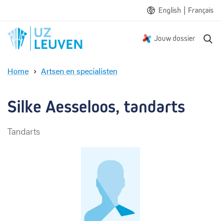
|
English
Français
Z
Jouw dossier
o
e
Home
Artsen en specialisten
k
S
e
i
n
l
Silke Aesseloos, tandarts
k
e
Tandarts
A
e
s
s
e
l
o
o
s