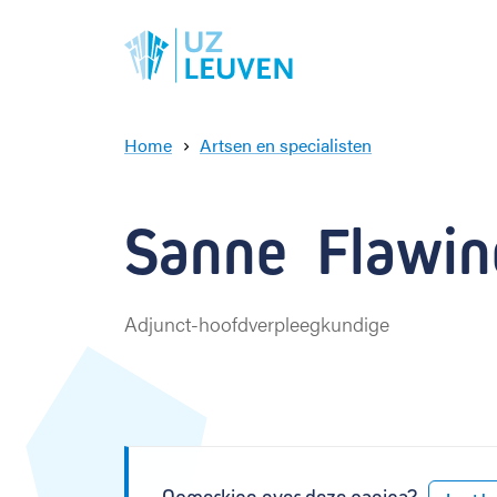
Home
Artsen en specialisten
S
a
n
Sanne  Flawin
n
e
F
l
Adjunct-hoofdverpleegkundige
a
w
i
n
e