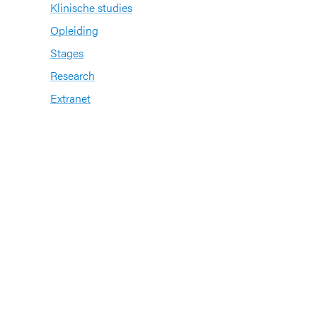
Klinische studies
Opleiding
Stages
Research
Extranet
International office
Pers en media
n