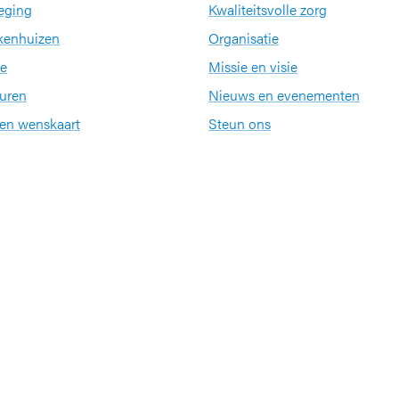
eging
Kwaliteitsvolle zorg
kenhuizen
Organisatie
e
Missie en visie
uren
Nieuws en evenementen
een wenskaart
Steun ons
Jobs
Partners en netwerke