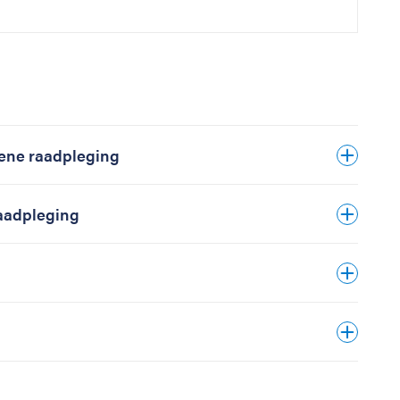
ene raadpleging
aadpleging