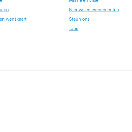
uren
Nieuws en evenementen
een wenskaart
Steun ons
Jobs
Partners en netwerke
KU Leuven
ernationale kwaliteitslabel