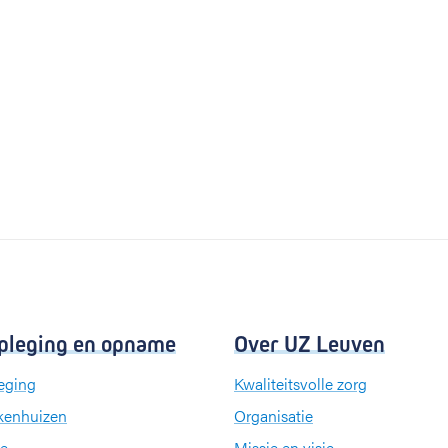
pleging en opname
Over UZ Leuven
eging
Kwaliteitsvolle zorg
kenhuizen
Organisatie
e
Missie en visie