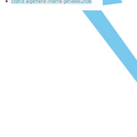
Staflid algemene interne geneeskunde