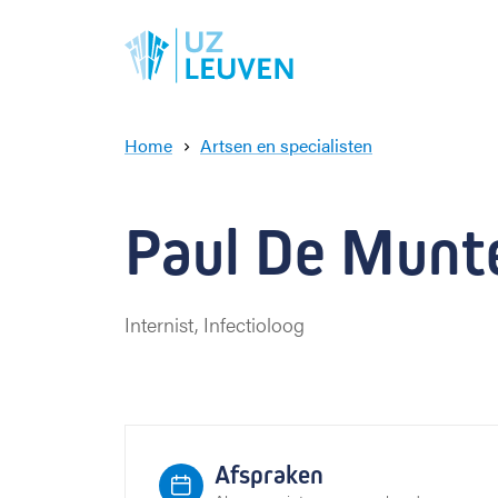
Home
Artsen en specialisten
P
a
u
Paul De Munter
l
D
e
M
Internist, Infectioloog
u
n
t
e
r
Afspraken