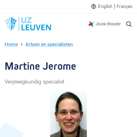
|
English
Français
Z
Jouw dossier
o
e
Home
Artsen en specialisten
k
M
e
a
n
r
Martine Jerome
t
i
Verpleegkundig specialist
n
e
J
e
r
o
m
e