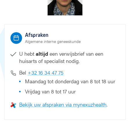
a
n
s
Afspraken
Algemene interne geneeskunde
U hebt
altijd
een verwijsbrief van een
huisarts of specialist nodig.
Bel
+32 16 34 47 75
Maandag tot donderdag van 8 tot 18 uur
Vrijdag van 8 tot 17 uur
Bekijk uw afspraken via mynexuzhealth
.