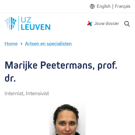
|
English
Français
Z
Jouw dossier
o
e
Home
Artsen en specialisten
k
M
e
a
n
r
Marijke Peetermans, prof. 
i
j
dr.
k
e
Internist, Intensivist
P
e
e
t
e
r
m