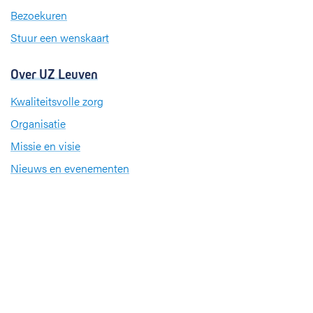
m
Bezoekuren
Stuur een wenskaart
Over UZ Leuven
Kwaliteitsvolle zorg
Organisatie
Missie en visie
Nieuws en evenementen
Steun ons
Jobs
Professionals
Klinische studies
Opleiding