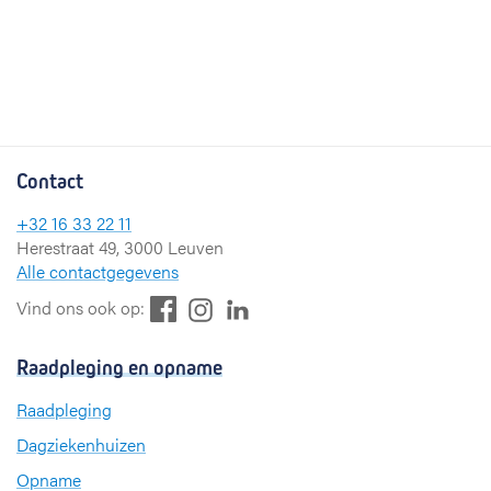
Contact
+32 16 33 22 11
Herestraat 49, 3000 Leuven
Alle contactgegevens
F
L
I
Vind ons ook op:
a
i
n
c
n
s
Raadpleging en opname
e
k
t
b
e
a
Raadpleging
o
d
g
Dagziekenhuizen
o
I
r
k
n
a
Opname