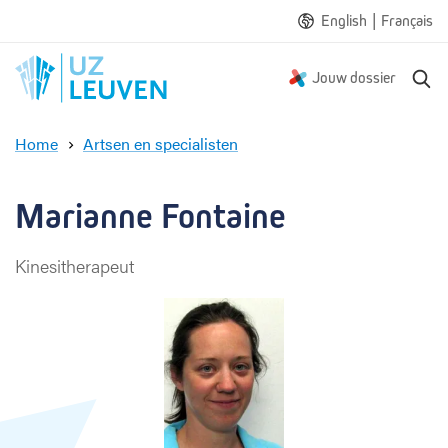
|
English
Français
Z
Jouw dossier
o
e
Home
Artsen en specialisten
k
M
e
a
n
r
Marianne Fontaine
i
a
Kinesitherapeut
n
n
e
F
o
n
t
a
i