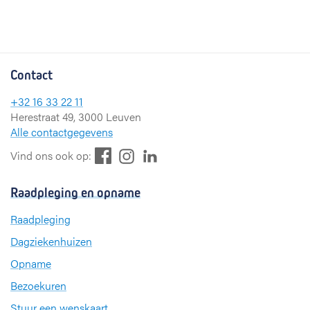
Contact
+32 16 33 22 11
Herestraat 49, 3000 Leuven
Alle contactgegevens
F
L
I
Vind ons ook op:
a
i
n
c
n
s
Raadpleging en opname
e
k
t
b
e
a
Raadpleging
o
d
g
Dagziekenhuizen
o
I
r
k
n
a
Opname
m
Bezoekuren
Stuur een wenskaart