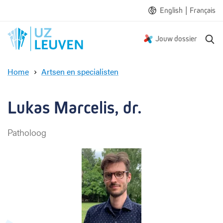
|
English
Français
Z
Jouw dossier
o
e
Home
Artsen en specialisten
k
L
e
u
n
k
Lukas Marcelis, dr.
a
s
Patholoog
M
a
r
c
e
l
i
s