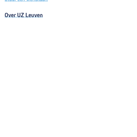
Over UZ Leuven
Kwaliteitsvolle zorg
Organisatie
Missie en visie
Nieuws en evenementen
Steun ons
Jobs
Professionals
Klinische studies
Opleiding
Stages
Research