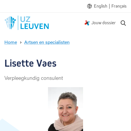
|
English
Français
Z
Jouw dossier
o
e
Home
Artsen en specialisten
k
L
e
i
n
s
Lisette Vaes
e
t
Verpleegkundig consulent
t
e
V
a
e
s