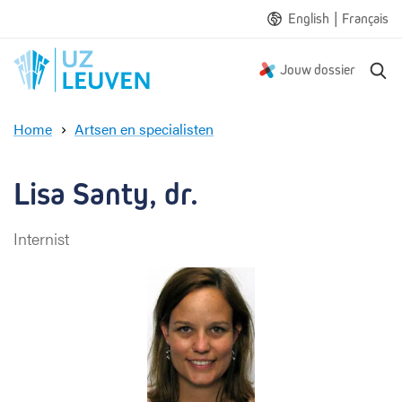
|
English
Français
Z
Jouw dossier
o
e
Home
Artsen en specialisten
k
L
e
i
n
s
Lisa Santy, dr.
a
S
Internist
a
n
t
y