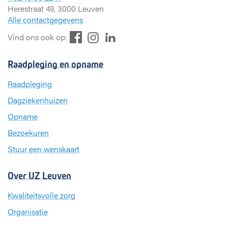
Herestraat 49, 3000 Leuven
Alle contactgegevens
F
L
I
Vind ons ook op:
a
i
n
c
n
s
Raadpleging en opname
e
k
t
b
e
a
Raadpleging
o
d
g
Dagziekenhuizen
o
I
r
k
n
a
Opname
m
Bezoekuren
Stuur een wenskaart
Over UZ Leuven
Kwaliteitsvolle zorg
Organisatie
Missie en visie