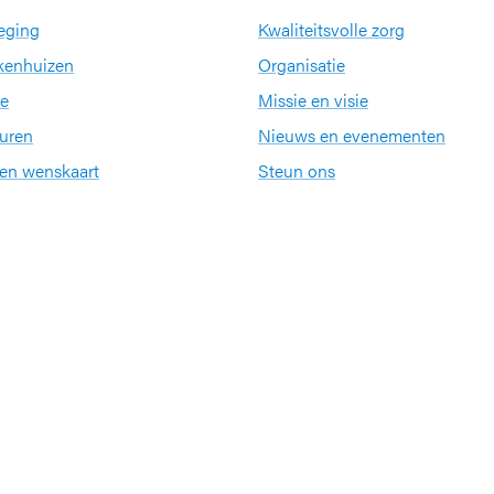
eging
Kwaliteitsvolle zorg
kenhuizen
Organisatie
e
Missie en visie
uren
Nieuws en evenementen
een wenskaart
Steun ons
Jobs
Partners en netwerke