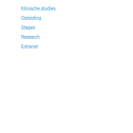
Klinische studies
Opleiding
Stages
Research
Extranet
International office
Pers en media
n