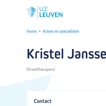
Home
Artsen en specialisten
K
r
i
Kristel Janss
s
t
e
l
Kinesitherapeut
J
a
n
s
s
e
Contact
n