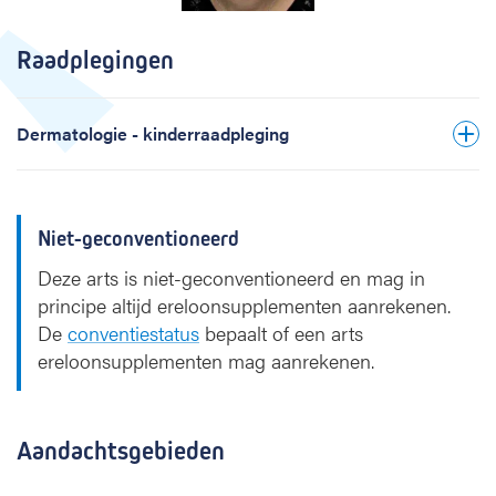
d
i
Raadplegingen
-
K
i
Dermatologie - kinderraadpleging
t
r
i
m
Niet-geconventioneerd
i
Deze arts is niet-geconventioneerd en mag in
principe altijd ereloonsupplementen aanrekenen.
De
conventiestatus
bepaalt of een arts
ereloonsupplementen mag aanrekenen.
Aandachtsgebieden