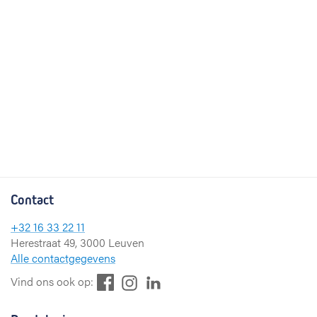
Contact
+32 16 33 22 11
Herestraat 49, 3000 Leuven
Alle contactgegevens
F
L
I
Vind ons ook op:
a
i
n
c
n
s