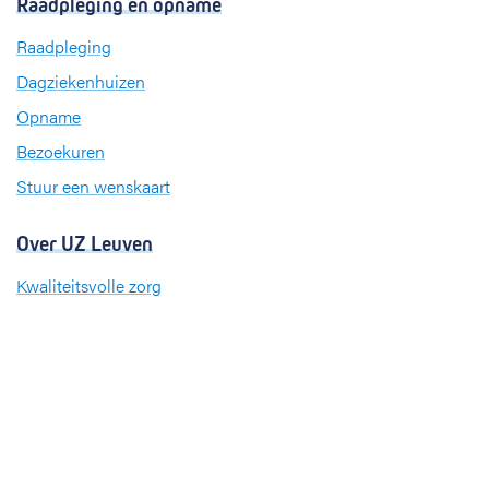
Raadpleging en opname
e
k
t
b
e
a
Raadpleging
o
d
g
Dagziekenhuizen
o
I
r
k
n
a
Opname
m
Bezoekuren
Stuur een wenskaart
Over UZ Leuven
Kwaliteitsvolle zorg
Organisatie
Missie en visie
Nieuws en evenementen
Steun ons
Jobs