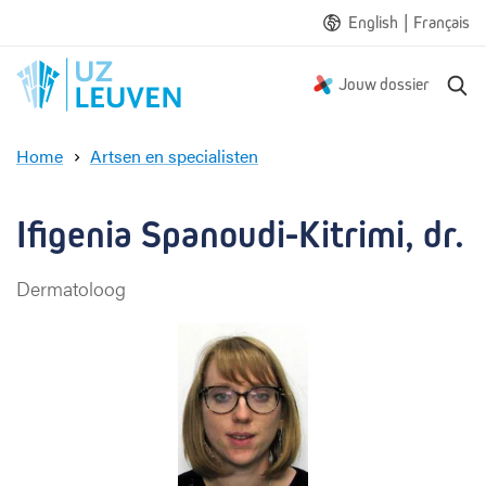
|
English
Français
Z
Jouw dossier
o
e
Home
Artsen en specialisten
k
I
e
f
n
i
Ifigenia Spanoudi-Kitrimi, dr.
g
e
Dermatoloog
n
i
a
S
p
a
n
o
u