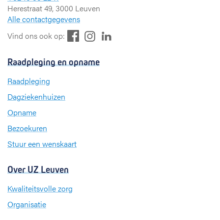
Herestraat 49, 3000 Leuven
Alle contactgegevens
F
L
I
Vind ons ook op:
a
i
n
c
n
s
Raadpleging en opname
e
k
t
b
e
a
Raadpleging
o
d
g
Dagziekenhuizen
o
I
r
k
n
a
Opname
m
Bezoekuren
Stuur een wenskaart
Over UZ Leuven
Kwaliteitsvolle zorg
Organisatie
Missie en visie