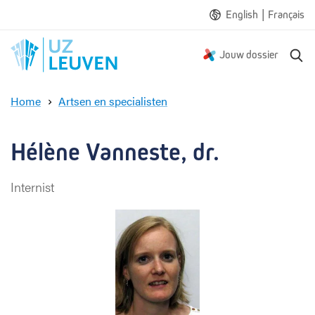
|
English
Français
Z
Jouw dossier
o
e
Home
Artsen en specialisten
k
H
e
é
n
l
Hélène Vanneste, dr.
è
n
Internist
e
V
a
n
n
e
s
t
e