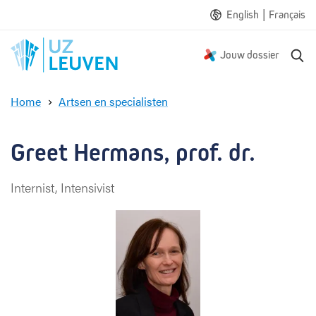
|
English
Français
Z
Jouw dossier
o
e
Home
Artsen en specialisten
k
G
e
r
n
e
Greet Hermans, prof. dr.
e
t
Internist, Intensivist
H
e
r
m
a
n
s