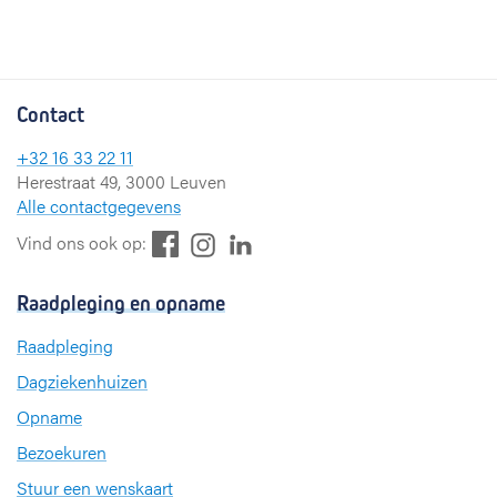
Contact
+32 16 33 22 11
Herestraat 49, 3000 Leuven
Alle contactgegevens
F
L
I
Vind ons ook op:
a
i
n
c
n
s
Raadpleging en opname
e
k
t
b
e
a
Raadpleging
o
d
g
Dagziekenhuizen
o
I
r
k
n
a
Opname
m
Bezoekuren
Stuur een wenskaart