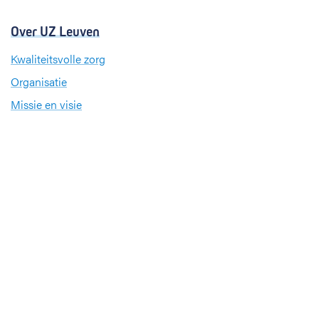
Over UZ Leuven
Kwaliteitsvolle zorg
Organisatie
Missie en visie
Nieuws en evenementen
Steun ons
Jobs
Professionals
Klinische studies
Opleiding
Stages
Research