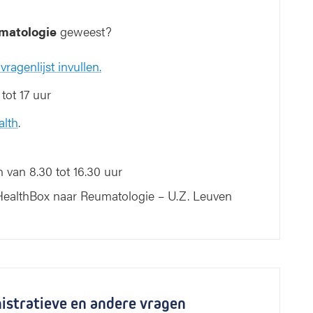
umatologie
geweest?
?
vragenlijst invullen.
tot 17 uur
alth
.
van 8.30 tot 16.30 uur
eHealthBox naar Reumatologie – U.Z. Leuven
nistratieve en andere vragen