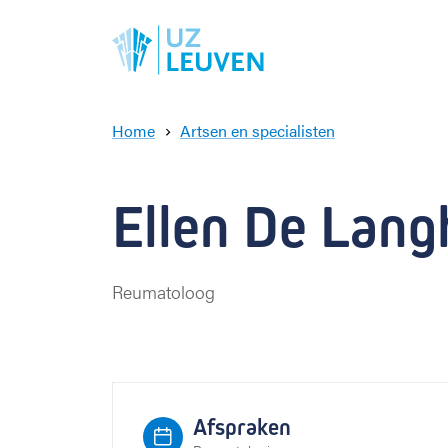
Home
Artsen en specialisten
E
l
l
Ellen De Langh
e
n
D
e
Reumatoloog
L
a
n
g
h
e
Afspraken