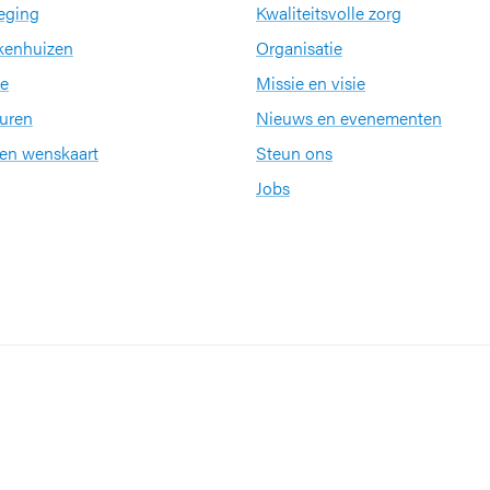
eging
Kwaliteitsvolle zorg
kenhuizen
Organisatie
e
Missie en visie
uren
Nieuws en evenementen
een wenskaart
Steun ons
Jobs
Partners en netwerke