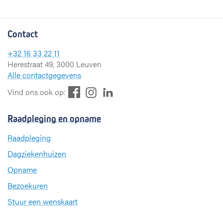
Contact
+32 16 33 22 11
Herestraat 49, 3000 Leuven
Alle contactgegevens
F
L
I
Vind ons ook op:
a
i
n
c
n
s
Raadpleging en opname
e
k
t
b
e
a
Raadpleging
o
d
g
Dagziekenhuizen
o
I
r
k
n
a
Opname
m
Bezoekuren
Stuur een wenskaart