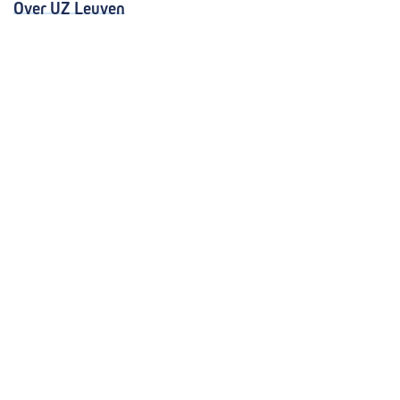
Over UZ Leuven
Kwaliteitsvolle zorg
Organisatie
Missie en visie
Nieuws en evenementen
Steun ons
Jobs
Professionals
Klinische studies
Opleiding
Stages
Research
Extranet