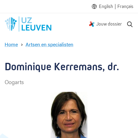
|
English
Français
Z
Jouw dossier
o
e
Home
Artsen en specialisten
k
D
e
o
n
m
Dominique Kerremans, dr.
i
n
Oogarts
i
q
u
e
K
e
r
r
e