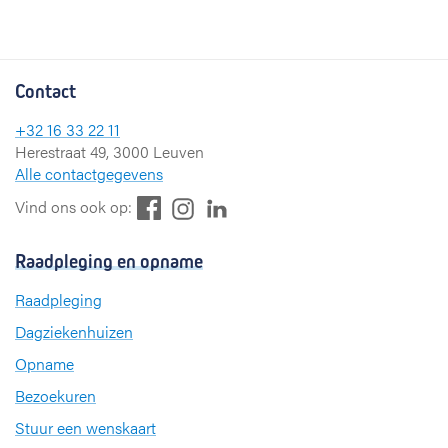
Contact
+32 16 33 22 11
Herestraat 49, 3000 Leuven
Alle contactgegevens
F
L
I
Vind ons ook op:
a
i
n
c
n
s
Raadpleging en opname
e
k
t
b
e
a
Raadpleging
o
d
g
Dagziekenhuizen
o
I
r
k
n
a
Opname
m
Bezoekuren
Stuur een wenskaart