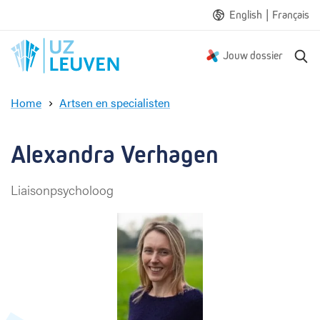
|
English
Français
Z
Jouw dossier
o
e
Home
Artsen en specialisten
k
A
e
l
n
e
Alexandra Verhagen
x
a
Liaisonpsycholoog
n
d
r
a
V
e
r
h
a