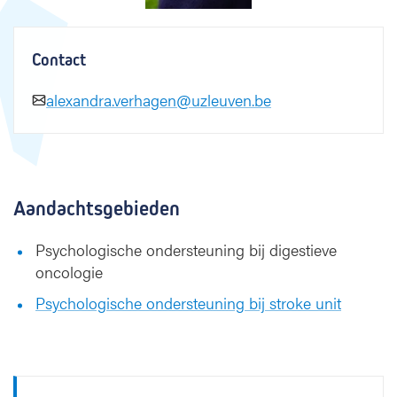
g
e
n
Contact
alexandra.verhagen@uzleuven.be
Aandachtsgebieden
Psychologische ondersteuning bij digestieve
oncologie
Psychologische ondersteuning bij stroke unit