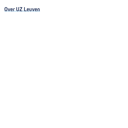
Over UZ Leuven
Kwaliteitsvolle zorg
Organisatie
Missie en visie
Nieuws en evenementen
Steun ons
Jobs
Professionals
Klinische studies
Opleiding
Stages
Research