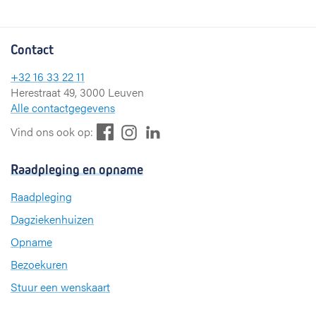
Contact
+32 16 33 22 11
Herestraat 49, 3000 Leuven
Alle contactgegevens
F
L
I
Vind ons ook op:
a
i
n
c
n
s
Raadpleging en opname
e
k
t
b
e
a
Raadpleging
o
d
g
Dagziekenhuizen
o
I
r
k
n
a
Opname
m
Bezoekuren
Stuur een wenskaart