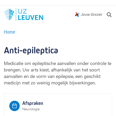
Z
Jouw dossier
o
e
Home
k
A
e
n
n
t
Anti-epileptica
i
-
Medicatie om epileptische aanvallen onder controle te
e
brengen. Uw arts kiest, afhankelijk van het soort
p
i
aanvallen en de vorm van epilepsie, een geschikt
l
medicijn met zo weinig mogelijk bijwerkingen.
e
p
t
Afspraken
i
Neurologie
c
a