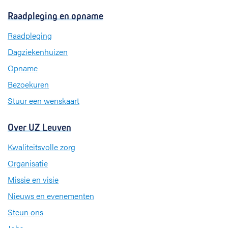
c
n
s
Raadpleging en opname
e
k
t
b
e
a
Raadpleging
o
d
g
Dagziekenhuizen
o
I
r
k
n
a
Opname
m
Bezoekuren
Stuur een wenskaart
Over UZ Leuven
Kwaliteitsvolle zorg
Organisatie
Missie en visie
Nieuws en evenementen
Steun ons