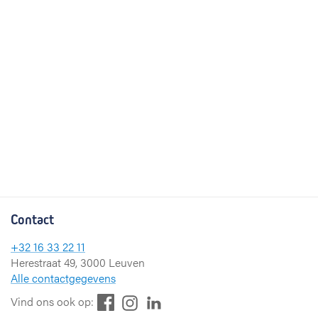
Contact
+32 16 33 22 11
Herestraat 49, 3000 Leuven
Alle contactgegevens
F
L
I
Vind ons ook op:
a
i
n