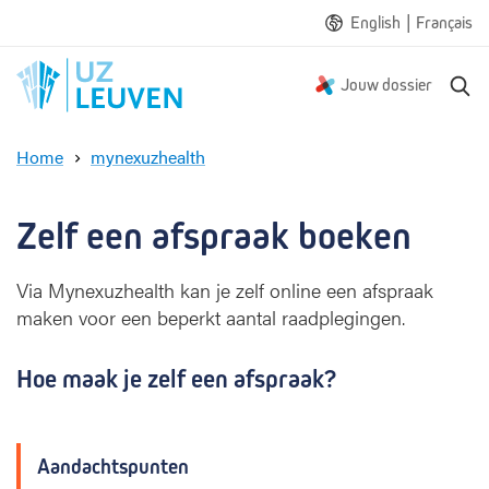
|
English
Français
Z
Jouw dossier
o
e
Home
mynexuzhealth
k
Z
e
e
n
l
Zelf een afspraak boeken
f
e
Via Mynexuzhealth kan je zelf online een afspraak
e
maken voor een beperkt aantal raadplegingen.
n
a
f
Hoe maak je zelf een afspraak?
s
p
r
a
Aandachtspunten
a