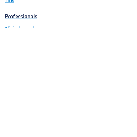
Jobs
Professionals
Klinische studies
Opleiding
Stages
Research
Extranet
International office
Pers en media
Onze verdiensten
Babyvriendelijk Ziekenhuis
Sinds 2008 heeft UZ Leuven het internationale
kwaliteitslabel ‘
Babyvriendelijk Ziekenhuis
’