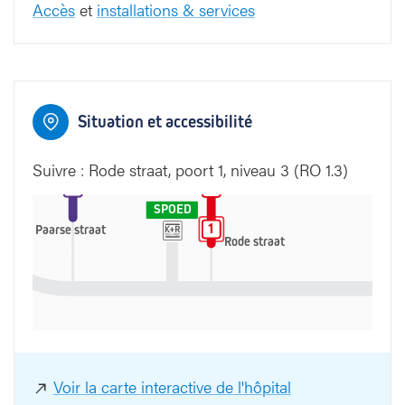
West
Accès
et
installations & services
7
6
5
7
6
5
4
4
Groene straat
5
3
4
4
5
3
2
2
Situation et accessibilité
3
3
3
3
Suivre : Rode straat, poort 1, niveau 3 (RO 1.3)
4
4
1
2
1
2
SPOED
1
1
Paarse straat
Rode straat
Voir la carte interactive de l'hôpital