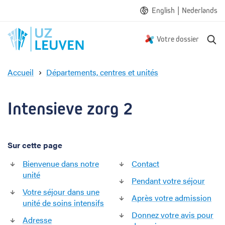
|
English
Nederlands
R
Votre dossier
e
c
Accueil
Départements, centres et unités
h
I
e
n
r
t
Intensieve zorg 2
c
e
h
n
e
s
Sur cette page
i
e
Bienvenue dans notre
Contact
v
unité
e
Pendant votre séjour
z
Votre séjour dans une
Après votre admission
o
unité de soins intensifs
r
Donnez votre avis pour
Adresse
g