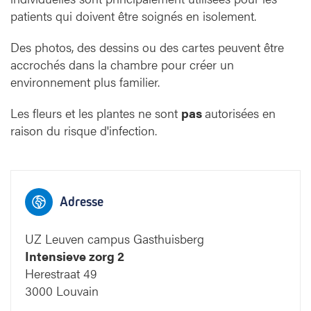
patients qui doivent être soignés en isolement.
Des photos, des dessins ou des cartes peuvent être
accrochés dans la chambre pour créer un
environnement plus familier.
Les fleurs et les plantes ne sont
pas
autorisées en
raison du risque d'infection.
13
12
11
10
9
8
11
10
9
8
13
12
Blauwe straat
Adresse
huis
st
UZ Leuven campus Gasthuisberg
Intensieve zorg 2
ndeltijd
4
3
r Toegang West: 4 minuten
Herestraat 49
4
3
r Toegang Oost: 11 minuten
Gele straat
3000 Louvain
Toegang