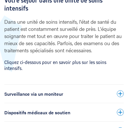
Votre séjour dans une unité de soins
intensifs
Dans une unité de soins intensifs, l'état de santé du
patient est constamment surveillé de près. L'équipe
soignante met tout en œuvre pour traiter le patient au
mieux de ses capacités. Parfois, des examens ou des
traitements spécialisés sont nécessaires.
respirateur
Cliquez ci-dessous pour en savoir plus sur les soins
examen quotidien par le médecin
intensifs.
analyses de sang et d'urine régulières
si nécessaire, des examens à l'aide
d'appareils : examens radiologiques (scan RX
Surveillance via un moniteur
Aucun enregistrement : Les images de la
appareils
ou TDM, échographie), examens visuels
qui prennent (temporairement) en charge le
caméra ne sont pas enregistrées ni
(bronchoscopie, gastroscopie, coloscopie),
fonctionnement du cœur ou des reins
conservées.
etc.
Dispositifs médicaux de soutien
Respect de la vie privée : Seuls les
professionnels de la santé qui s'occupent du