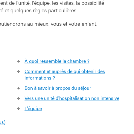
de l'unité, l'équipe, les visites, la possibilité
z
té et quelques règles particulières.
o
r
outiendrons au mieux, vous et votre enfant,
g
7
À quoi ressemble la chambre ?
Comment et auprès de qui obtenir des
informations ?
Bon à savoir à propos du séjour
Vers une unité d'hospitalisation non intensive
L'équipe
us)