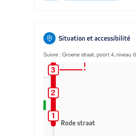
7
6
5
7
6
5
Groene str
5
4
4
5
Situation et accessibilité
Suivre : Groene straat, poort 4, niveau 0,
3
3
2
2
SPOED
1
1
Rode straat