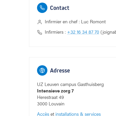
Contact
Infirmier en chef : Luc Romont
11
10
9
11
10
9
Infirmiers :
+32 16 34 87 70
(joignab
Blauwe straat
Adresse
4
4
UZ Leuven campus Gasthuisberg
Gele straat
Intensieve zorg 7
Herestraat 49
Toegang
3000 Louvain
West
Accès
et
installations & services