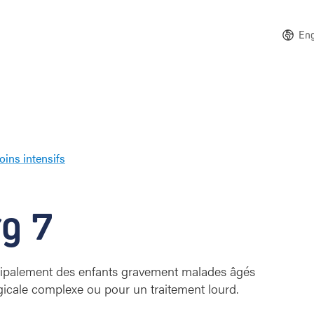
Eng
oins intensifs
I
n
t
rg 7
e
n
s
i
incipalement des enfants gravement malades âgés
e
rgicale complexe ou pour un traitement lourd.
v
e