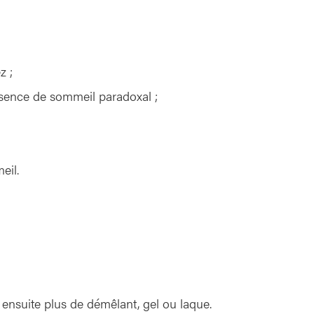
z ;
ésence de sommeil paradoxal ;
eil.
ez ensuite plus de démêlant, gel ou laque.