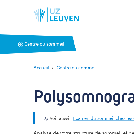
B
Centre du sommeil
a
c
k
Accueil
Centre du sommeil
P
o
l
Polysomnogra
y
s
o
m
Voir aussi :
Examen du sommeil chez les 
n
o
g
Analyse de votre structure de sommeil et de v