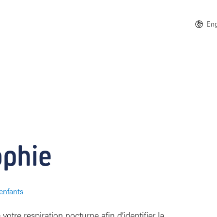
Eng
phie
enfants
otre respiration nocturne afin d’identifier la