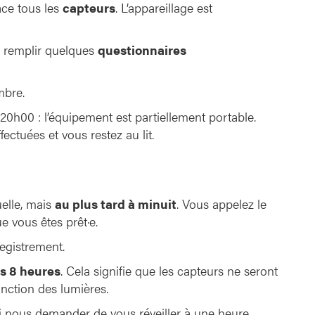
ace tous les
capteurs
. L’appareillage est
e remplir quelques
questionnaires
mbre.
20h00 : l’équipement est partiellement portable.
ectuées et vous restez au lit.
uelle, mais
au plus tard à minuit
. Vous appelez le
 vous êtes prêt·e.
registrement.
s 8 heures
. Cela signifie que les capteurs ne seront
tinction des lumières.
i nous demander de vous réveiller à une heure