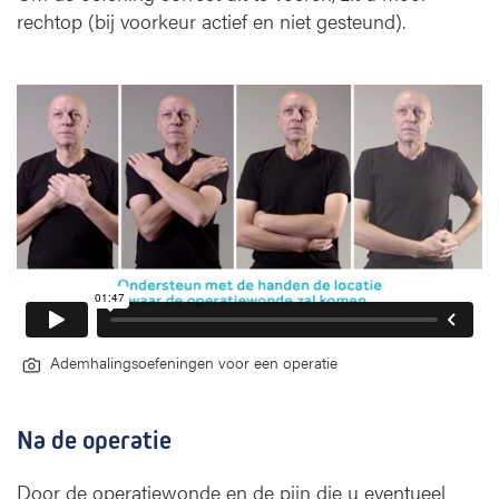
e
rechtop (bij voorkeur actief en niet gesteund).
r
a
t
i
e
Ademhalingsoefeningen voor een operatie
Na de operatie
Door de operatiewonde en de pijn die u eventueel