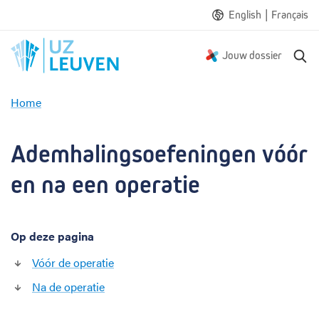
|
English
Français
Z
Jouw dossier
o
e
Home
k
A
e
d
n
e
Ademhalingsoefeningen vóór 
m
h
en na een operatie
a
l
i
Op deze pagina
n
g
Vóór de operatie
s
o
Na de operatie
e
f