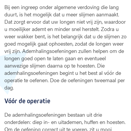
e
Bij een ingreep onder algemene verdoving die lang
n
duurt, is het mogelijk dat u meer slijmen aanmaakt.
i
Dat zorgt ervoor dat uw longen niet vrij zijn, waardoor
n
u moeilijker ademt en minder snel herstelt. Zodra u
g
weer wakker bent, is het belangrijk dat u de slijmen zo
e
goed mogelijk gaat ophoesten, zodat de longen weer
n
vrij zijn. Ademhalingsoefeningen zullen helpen om de
v
ó
longen goed open te laten gaan en eventueel
ó
aanwezige slijmen daarna op te hoesten. Die
r
ademhalingsoefeningen begint u het best al vóór de
e
operatie te oefenen. Doe de oefeningen tweemaal per
n
dag.
n
a
Vóór de operatie
e
e
De ademhalingsoefeningen bestaan uit drie
n
onderdelen: diep in- en uitademen, huffen en hoesten.
o
p
Om de oefening correct uit te voeren, zit u mooi