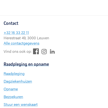
Contact
+32 16 33 22 11
Herestraat 49, 3000 Leuven
Alle contactgegevens
F
L
I
Vind ons ook op:
a
i
n
c
n
s
Raadpleging en opname
e
k
t
b
e
a
Raadpleging
o
d
g
Dagziekenhuizen
o
I
r
k
n
a
Opname
m
Bezoekuren
Stuur een wenskaart