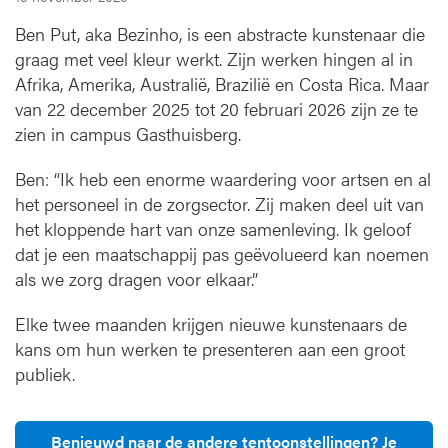
h
Ben Put, aka Bezinho, is een abstracte kunstenaar die
u
graag met veel kleur werkt. Zijn werken hingen al in
i
s
Afrika, Amerika, Australië, Brazilië en Costa Rica. Maar
b
van 22 december 2025 tot 20 februari 2026 zijn ze te
e
zien in campus Gasthuisberg.
r
g
Ben: “Ik heb een enorme waardering voor artsen en al
het personeel in de zorgsector. Zij maken deel uit van
het kloppende hart van onze samenleving. Ik geloof
dat je een maatschappij pas geëvolueerd kan noemen
als we zorg dragen voor elkaar.”
Elke twee maanden krijgen nieuwe kunstenaars de
kans om hun werken te presenteren aan een groot
publiek.
Benieuwd naar de andere tentoonstellingen? Je