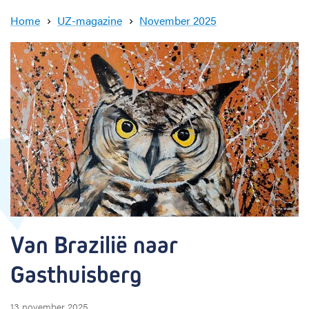
c
k
Home
UZ-magazine
November 2025
V
a
n
B
r
a
z
i
l
i
ë
n
a
a
Van Brazilië naar 
r
G
Gasthuisberg
a
s
t
13 november 2025