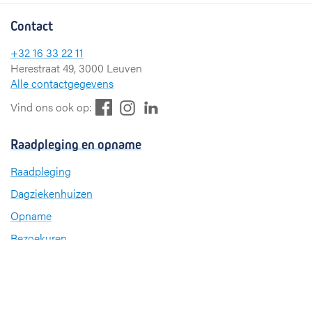
Contact
+32 16 33 22 11
Herestraat 49, 3000 Leuven
Alle contactgegevens
F
L
I
Vind ons ook op:
a
i
n
c
n
s
Raadpleging en opname
e
k
t
b
e
a
Raadpleging
o
d
g
Dagziekenhuizen
o
I
r
k
n
a
Opname
m
Bezoekuren
Stuur een wenskaart
Over UZ Leuven