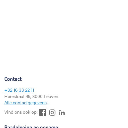
Contact
+32 16 33 22 11
Herestraat 49, 3000 Leuven
Alle contactgegevens
F
L
I
Vind ons ook op:
a
i
n
c
n
s
Raadpleging en opname