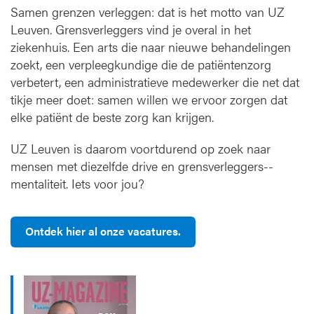
Samen grenzen verleggen: dat is het motto van UZ
t
a
Leuven. Grensverleggers vind je overal in het
l
ziekenhuis. Een arts die naar nieuwe behandelingen
i
zoekt, een verpleegkundige die de patiëntenzorg
t
verbetert, een administratieve medewerker die net dat
e
tikje meer doet: samen willen we ervoor zorgen dat
i
elke patiënt de beste zorg kan krijgen.
t
UZ Leuven is daarom voortdurend op zoek naar
mensen met diezelfde drive en grensverleggers-­
mentaliteit. Iets voor jou?
Ontdek hier al onze vacatures.