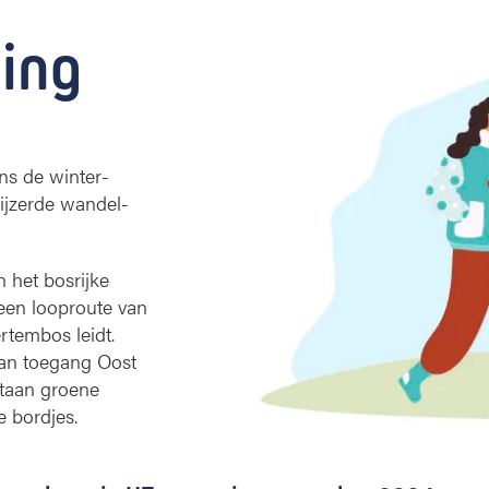
ing
ens de winter­
jzerde wandel-
 het bosrijke
een looproute van
rtembos leidt.
 aan toegang Oost
staan groene
e bordjes.