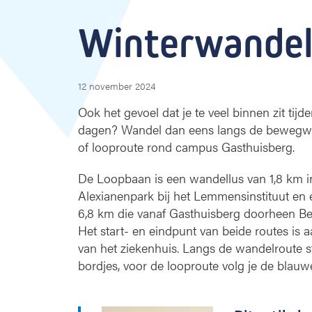
i
n
Winterwandel
t
e
r
w
12 november 2024
a
n
Ook het gevoel dat je te veel binnen zit tijd
d
dagen? Wandel dan eens langs de bewegwi
e
of looproute rond campus Gasthuisberg.
l
i
De Loopbaan is een wandellus van 1,8 km in
n
Alexianenpark bij het Lemmensinstituut en 
g
6,8 km die vanaf Gasthuisberg doorheen Be
Het start- en ­eindpunt van beide routes is
van het ­ziekenhuis. Langs de wandelroute 
bordjes, voor de looproute volg je de blauw