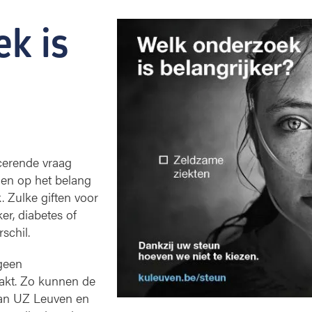
k is 
cerende vraag
en op het belang
. Zulke giften voor
er, diabetes of
schil.
geen
akt. Zo kunnen de
an UZ Leuven en