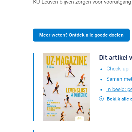
KU Leuven blijven zorgen voor vooruitgang
i
j
k
e
r
Meer weten? Ontdek alle goede doelen
?
Dit artike
Check-up
Samen met 
In beeld: p
Bekijk alle