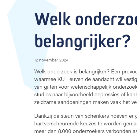
e
l
Welk onderzoe
k
o
n
belangrijker?
d
e
r
z
12 november 2024
o
e
Welk onderzoek is belangrijker? Een provo
k
waarmee KU Leuven de aandacht wil vestig
i
van giften voor wetenschappelijk onderzoek
s
studies naar bijvoorbeeld depressies of kank
b
zeldzame aan­doeningen maken vaak het ver
e
l
Dankzij de steun van schenkers hoeven er 
a
n
hartverscheurende keuzes te worden gema
g
meer dan 8.000 onderzoekers verbonden a
r