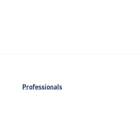
Professionals
Klinische studies
Opleiding
Stages
Research
Extranet