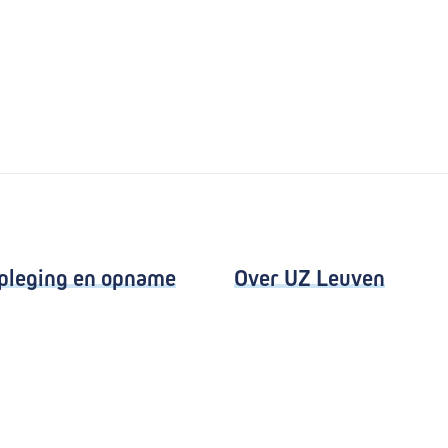
pleging en opname
Over UZ Leuven
eging
Kwaliteitsvolle zorg
kenhuizen
Organisatie
e
Missie en visie
uren
Nieuws en evenementen
een wenskaart
Steun ons