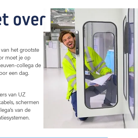
t over
van het grootste
or moet je op
Leuven-collega de
voor een dag.
ers van UZ
kabels, schermen
lega’s van de
ratiesystemen.