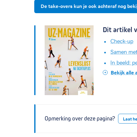
De take-overs kun je ook achteraf nog bek
Dit artike
Check-up
Samen met 
In beeld: p
Bekijk alle
Opmerking over deze pagina?
Laat h