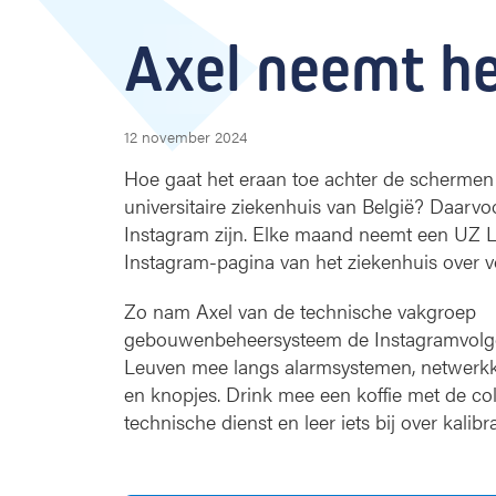
x
e
Axel neemt he
l
n
e
e
12 november 2024
m
t
Hoe gaat het eraan toe achter de schermen 
h
universitaire ziekenhuis van België? Daarvo
e
Instagram zijn. Elke maand neemt een UZ 
t
Instagram-pagina van het ziekenhuis over 
o
v
Zo nam Axel van de technische vakgroep
e
gebouwenbeheersysteem de Instagramvolg
r
Leuven mee langs alarmsystemen, netwerk
en knopjes. Drink mee een koffie met de col
technische dienst en leer iets bij over kalib