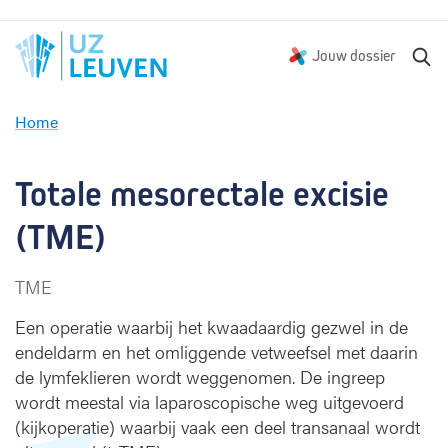
Z
Jouw dossier
o
e
Home
k
T
e
o
n
t
Totale mesorectale excisie 
a
l
(TME)
e
m
TME
e
s
Een operatie waarbij het kwaadaardig gezwel in de
o
endeldarm en het omliggende vetweefsel met daarin
r
de lymfeklieren wordt weggenomen. De ingreep
e
wordt meestal via laparoscopische weg uitgevoerd
c
t
(kijkoperatie) waarbij vaak een deel transanaal wordt
a