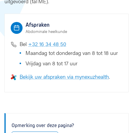
uitgevoerd (taTME).
l
e
e
Afspraken
x
Abdominale heelkunde
c
i
Bel
+32 16 34 48 50
s
i
Maandag tot donderdag van 8 tot 18 uur
e
Vrijdag van 8 tot 17 uur
(
T
Bekijk uw afspraken via mynexuzhealth
.
M
E
)
Opmerking over deze pagina?