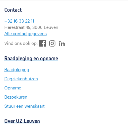
Contact
+32 16 33 22 11
Herestraat 49, 3000 Leuven
Alle contactgegevens
F
L
I
Vind ons ook op:
a
i
n
c
n
s
Raadpleging en opname
e
k
t
b
e
a
Raadpleging
o
d
g
Dagziekenhuizen
o
I
r
k
n
a
Opname
m
Bezoekuren
Stuur een wenskaart
Over UZ Leuven