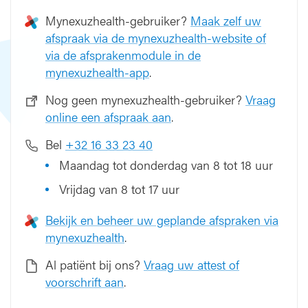
t
Mynexuzhealth-gebruiker?
Maak zelf uw
s
afspraak via de mynexuzhealth-website of
t
via de afsprakenmodule in de
e
mynexuzhealth-app
.
k
i
Nog geen mynexuzhealth-gebruiker?
Vraag
n
online een afspraak aan
.
g
Bel
+32 16 33 23 40
Maandag tot donderdag van 8 tot 18 uur
Vrijdag van 8 tot 17 uur
Bekijk en beheer uw geplande afspraken via
mynexuzhealth
.
Al patiënt bij ons?
Vraag uw attest of
voorschrift aan
.