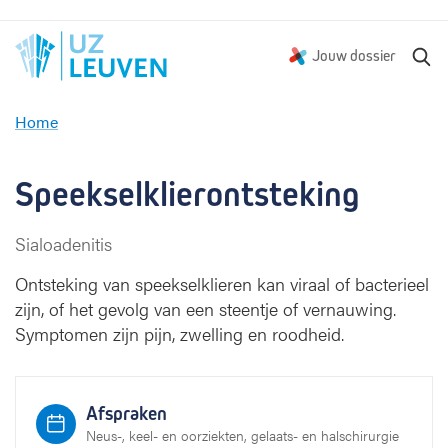
Z
Jouw dossier
o
e
Home
k
S
e
p
n
e
Speekselklierontsteking
e
k
Sialoadenitis
s
e
Ontsteking van speekselklieren kan viraal of bacterieel
l
zijn, of het gevolg van een steentje of vernauwing.
k
Symptomen zijn pijn, zwelling en roodheid.
l
i
e
r
Afspraken
o
Neus-, keel- en oorziekten, gelaats- en halschirurgie
n