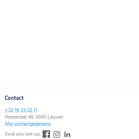
Contact
+32 16 33 22 11
Herestraat 49, 3000 Leuven
Alle contactgegevens
F
L
I
Vind ons ook op: