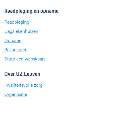
a
i
n
c
n
s
Raadpleging en opname
e
k
t
b
e
a
Raadpleging
o
d
g
Dagziekenhuizen
o
I
r
k
n
a
Opname
m
Bezoekuren
Stuur een wenskaart
Over UZ Leuven
Kwaliteitsvolle zorg
Organisatie
Missie en visie
Nieuws en evenementen
Steun ons