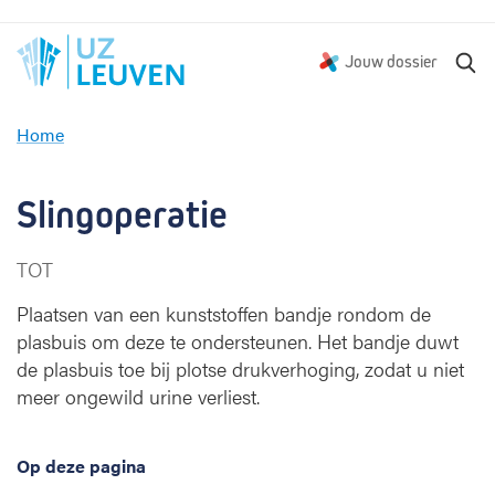
Z
Jouw dossier
o
e
Home
k
S
e
l
n
i
Slingoperatie
n
g
TOT
o
p
Plaatsen van een kunststoffen bandje rondom de
e
plasbuis om deze te ondersteunen. Het bandje duwt
r
de plasbuis toe bij plotse drukverhoging, zodat u niet
a
meer ongewild urine verliest.
t
i
e
Op deze pagina