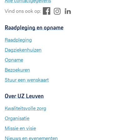
Alle contactgegevens
F
L
I
Vind ons ook op:
a
i
n
c
n
s
Raadpleging en opname
e
k
t
b
e
a
Raadpleging
o
d
g
Dagziekenhuizen
o
I
r
k
n
a
Opname
m
Bezoekuren
Stuur een wenskaart
Over UZ Leuven
Kwaliteitsvolle zorg
Organisatie
Missie en visie
Nieuws en evenementen