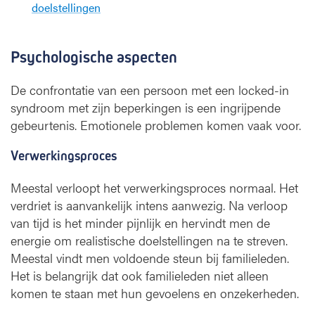
doelstellingen
o
c
k
Psychologische aspecten
e
d
De confrontatie van een persoon met een locked-in
-
syndroom met zijn beperkingen is een ingrijpende
i
n
gebeurtenis. Emotionele problemen komen vaak voor.
s
y
Verwerkingsproces
n
d
Meestal verloopt het verwerkingsproces normaal. Het
r
verdriet is aanvankelijk intens aanwezig. Na verloop
o
van tijd is het minder pijnlijk en hervindt men de
o
energie om realistische doelstellingen na te streven.
m
Meestal vindt men voldoende steun bij familieleden.
Het is belangrijk dat ook familieleden niet alleen
komen te staan met hun gevoelens en onzekerheden.