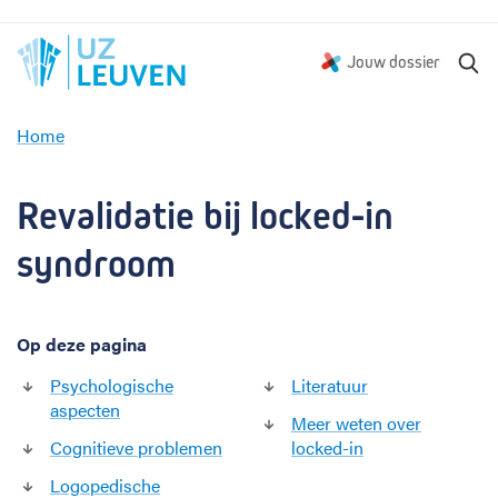
Z
Jouw dossier
o
e
Home
k
R
e
e
n
v
Revalidatie bij locked-in 
a
l
syndroom
i
d
a
Op deze pagina
t
i
Psychologische
Literatuur
e
aspecten
b
Meer weten over
i
Cognitieve problemen
locked-in
j
Logopedische
l