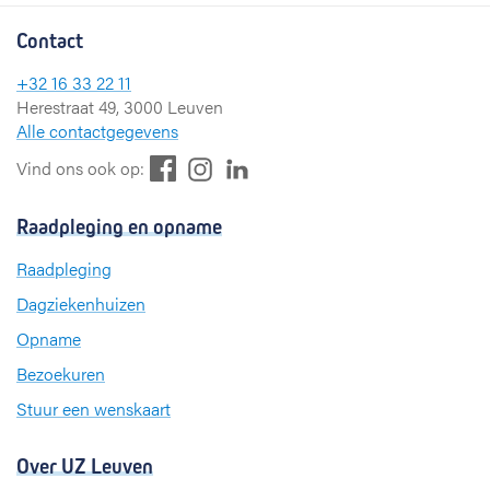
Contact
+32 16 33 22 11
Herestraat 49, 3000 Leuven
Alle contactgegevens
F
L
I
Vind ons ook op:
a
i
n
c
n
s
Raadpleging en opname
e
k
t
b
e
a
Raadpleging
o
d
g
Dagziekenhuizen
o
I
r
k
n
a
Opname
m
Bezoekuren
Stuur een wenskaart
Over UZ Leuven