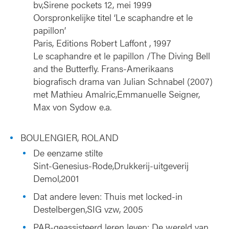
bv,Sirene pockets 12, mei 1999
Oorspronkelijke titel ‘Le scaphandre et le
papillon’
Paris, Editions Robert Laffont , 1997
Le scaphandre et le papillon /The Diving Bell
and the Butterfly. Frans-Amerikaans
biografisch drama van Julian Schnabel (2007)
met Mathieu Amalric,Emmanuelle Seigner,
Max von Sydow e.a.
BOULENGIER, ROLAND
De eenzame stilte
Sint-Genesius-Rode,Drukkerij-uitgeverij
Demol,2001
Dat andere leven: Thuis met locked-in
Destelbergen,SIG vzw, 2005
PAB-geassisteerd leren leven: De wereld van