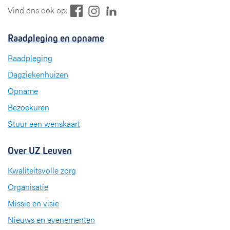
F
L
I
Vind ons ook op:
a
i
n
c
n
s
Raadpleging en opname
e
k
t
b
e
a
Raadpleging
o
d
g
Dagziekenhuizen
o
I
r
k
n
a
Opname
m
Bezoekuren
Stuur een wenskaart
Over UZ Leuven
Kwaliteitsvolle zorg
Organisatie
Missie en visie
Nieuws en evenementen