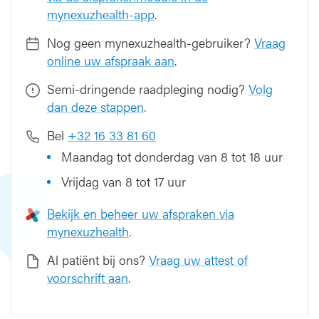
mynexuzhealth-app
.
d
e
Nog geen mynexuzhealth-gebruiker?
Vraag
r
online uw afspraak aan
.
e
n
Semi-dringende raadpleging nodig?
Volg
dan deze stappen
.
Bel
+32 16 33 81 60
Maandag tot donderdag van 8 tot 18 uur
Vrijdag van 8 tot 17 uur
Bekijk en beheer uw afspraken via
mynexuzhealth
.
Al patiënt bij ons?
Vraag uw attest of
voorschrift aan
.