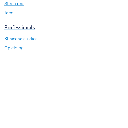
Steun ons
Jobs
Professionals
Klinische studies
Opleiding
Stages
Research
Extranet
International office
Pers en media
Onze verdiensten
Babyvriendelijk Ziekenhuis