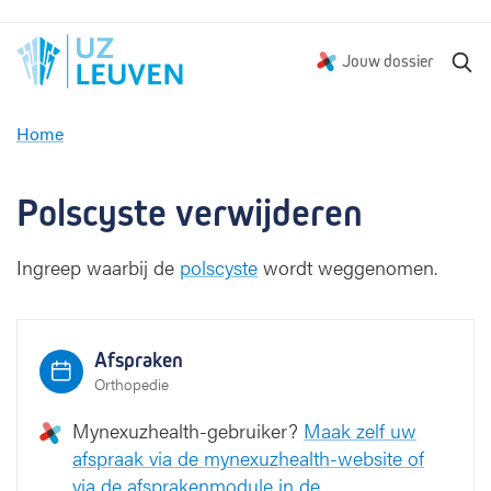
Z
Jouw dossier
o
e
Home
k
P
e
o
n
l
Polscyste verwijderen
s
c
Ingreep waarbij de
polscyste
wordt weggenomen.
y
s
t
e
Afspraken
v
Orthopedie
e
r
Mynexuzhealth-gebruiker?
Maak zelf uw
w
afspraak via de mynexuzhealth-website of
i
via de afsprakenmodule in de
j