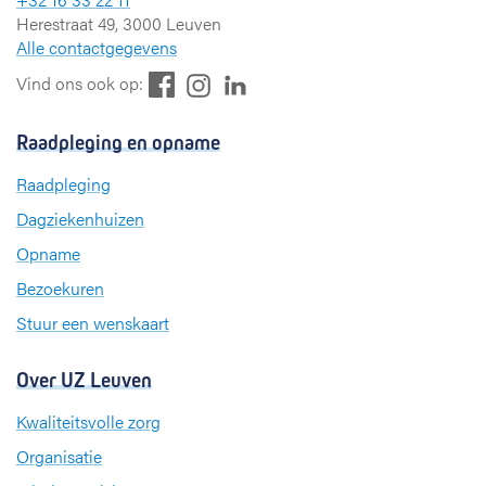
Herestraat 49, 3000 Leuven
Alle contactgegevens
F
L
I
Vind ons ook op:
a
i
n
c
n
s
Raadpleging en opname
e
k
t
b
e
a
Raadpleging
o
d
g
Dagziekenhuizen
o
I
r
k
n
a
Opname
m
Bezoekuren
Stuur een wenskaart
Over UZ Leuven
Kwaliteitsvolle zorg
Organisatie