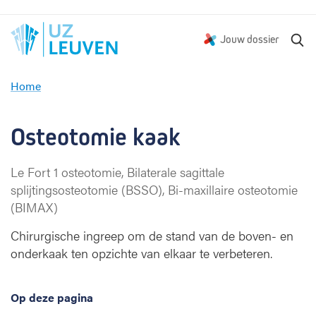
Z
Jouw dossier
o
e
Home
k
O
e
s
n
t
Osteotomie kaak
e
o
Le Fort 1 osteotomie, Bilaterale sagittale
t
splijtingsosteotomie (BSSO), Bi-maxillaire osteotomie
o
m
(BIMAX)
i
Chirurgische ingreep om de stand van de boven- en
e
onderkaak ten opzichte van elkaar te verbeteren.
k
a
a
Op deze pagina
k