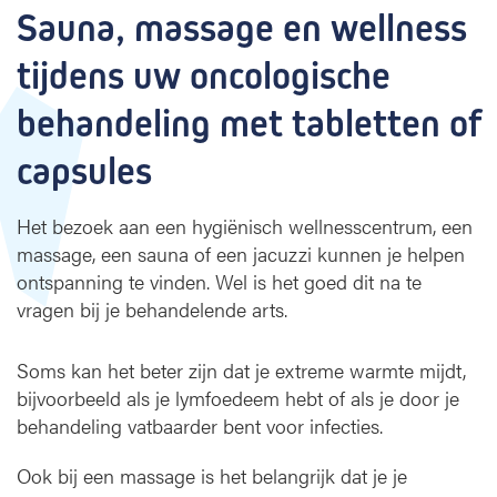
Sauna, massage en wellness 
w
e
tijdens uw oncologische 
l
l
behandeling met tabletten of 
n
e
capsules
s
s
Het bezoek aan een hygiënisch wellnesscentrum, een
massage, een sauna of een jacuzzi kunnen je helpen
ontspanning te vinden. Wel is het goed dit na te
vragen bij je behandelende arts.
Soms kan het beter zijn dat je extreme warmte mijdt,
bijvoorbeeld als je lymfoedeem hebt of als je door je
behande­ling vatbaarder bent voor infecties.
Ook bij een massage is het belangrijk dat je je