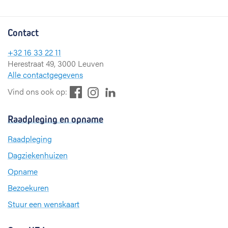
Contact
+32 16 33 22 11
Herestraat 49, 3000 Leuven
Alle contactgegevens
F
L
I
Vind ons ook op:
a
i
n
c
n
s
Raadpleging en opname
e
k
t
b
e
a
Raadpleging
o
d
g
Dagziekenhuizen
o
I
r
k
n
a
Opname
m
Bezoekuren
Stuur een wenskaart