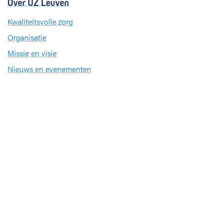
Over UZ Leuven
Kwaliteitsvolle zorg
Organisatie
Missie en visie
Nieuws en evenementen
Steun ons
Jobs
Professionals
Klinische studies
Opleiding
Stages
Research
Extranet