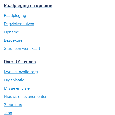
c
n
s
Raadpleging en opname
e
k
t
b
e
a
Raadpleging
o
d
g
Dagziekenhuizen
o
I
r
k
n
a
Opname
m
Bezoekuren
Stuur een wenskaart
Over UZ Leuven
Kwaliteitsvolle zorg
Organisatie
Missie en visie
Nieuws en evenementen
Steun ons
Jobs