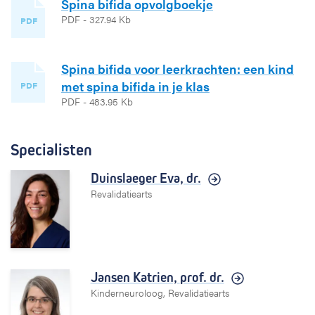
Spina bifida opvolgboekje
PDF - 327.94 Kb
PDF
Spina bifida voor leerkrachten: een kind
met spina bifida in je klas
PDF
PDF - 483.95 Kb
Specialisten
Duinslaeger Eva,
dr.
Revalidatiearts
Jansen Katrien,
prof. dr.
Kinderneuroloog, Revalidatiearts