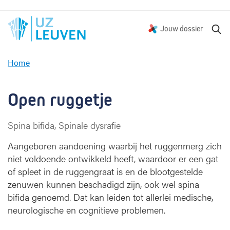
Z
Jouw dossier
o
e
Home
k
O
e
p
n
e
Open ruggetje
n
r
Spina bifida, Spinale dysrafie
u
g
Aangeboren aandoening waarbij het ruggenmerg zich
g
niet voldoende ontwikkeld heeft, waardoor er een gat
e
of spleet in de ruggengraat is en de blootgestelde
t
zenuwen kunnen beschadigd zijn, ook wel spina
j
e
bifida genoemd. Dat kan leiden tot allerlei medische,
neurologische en cognitieve problemen.