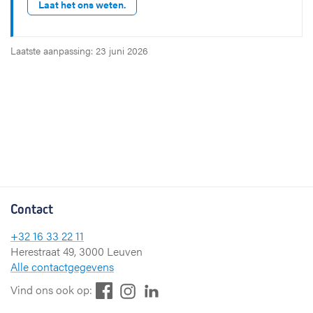
Laat het ons weten.
Laatste aanpassing: 23 juni 2026
Contact
+32 16 33 22 11
Herestraat 49, 3000 Leuven
Alle contactgegevens
F
L
I
Vind ons ook op:
a
i
n