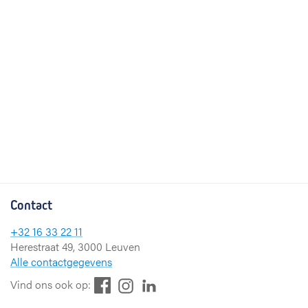
Contact
+32 16 33 22 11
Herestraat 49, 3000 Leuven
Alle contactgegevens
F
L
I
Vind ons ook op:
a
i
n