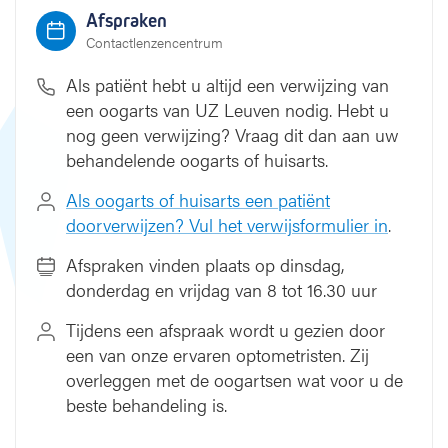
a
Afspraken
c
Contactlenzencentrum
t
l
Als patiënt hebt u altijd een verwijzing van
e
een oogarts van UZ Leuven nodig. Hebt u
n
nog geen verwijzing? Vraag dit dan aan uw
z
behandelende oogarts of huisarts.
e
n
Als oogarts of huisarts een patiënt
doorverwijzen? Vul het verwijsformulier in
.
Afspraken vinden plaats op dinsdag,
donderdag en vrijdag van 8 tot 16.30 uur
Tijdens een afspraak wordt u gezien door
een van onze ervaren optometristen. Zij
overleggen met de oogartsen wat voor u de
beste behandeling is.