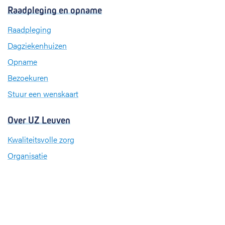
c
n
s
Raadpleging en opname
e
k
t
b
e
a
Raadpleging
o
d
g
Dagziekenhuizen
o
I
r
k
n
a
Opname
m
Bezoekuren
Stuur een wenskaart
Over UZ Leuven
Kwaliteitsvolle zorg
Organisatie
Missie en visie
Nieuws en evenementen
Steun ons
Jobs