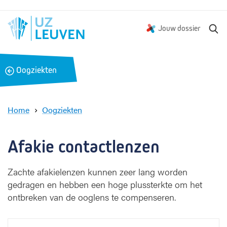
Z
Jouw dossier
o
e
k
B
Oogziekten
e
a
n
c
k
Home
Oogziekten
A
f
a
Afakie contactlenzen
k
i
Zachte afakielenzen kunnen zeer lang worden
e
gedragen en hebben een hoge plussterkte om het
c
o
ontbreken van de ooglens te compenseren.
n
t