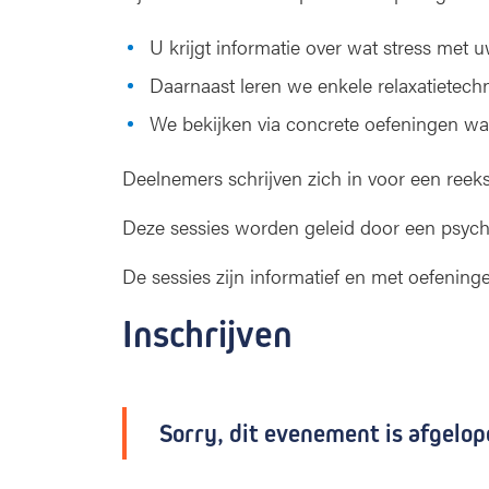
e
U krijgt informatie over wat stress met 
n
i
Daarnaast leren we enkele relaxatietech
n
g
We bekijken via concrete oefeningen wat
e
n
Deelnemers schrijven zich in voor een reeks
b
i
Deze sessies worden geleid door een psych
j
k
De sessies zijn informatief en met oefeninge
a
n
Inschrijven
k
e
r
Sorry, dit evenement is afgelop