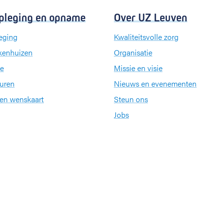
pleging en opname
Over UZ Leuven
eging
Kwaliteitsvolle zorg
kenhuizen
Organisatie
e
Missie en visie
uren
Nieuws en evenementen
een wenskaart
Steun ons
Jobs