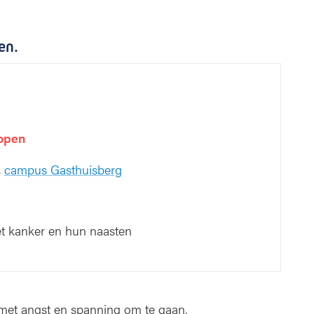
en.
open
,
campus Gasthuisberg
t kanker en hun naasten
et angst en spanning om te gaan.