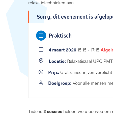
r
relaxatietechnieken aan.
:
i
i
e
n
:
Sorry, dit evenement is afgelop
g
e
n
Praktisch
o
n
t
4 maart 2026
15:15 - 17:15
Afgel
s
p
Locatie:
Relaxatiezaal UPC PMT
a
n
Prijs:
Gratis, inschrijven verplicht
n
i
Doelgroep:
Voor alle mensen me
n
g
s
o
e
Tijdens
2 sessies
helpen we u op weg om m
f