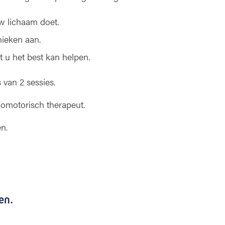
uw lichaam doet.
nieken aan.
 u het best kan helpen.
 van 2 sessies.
omotorisch therapeut.
n.
en.