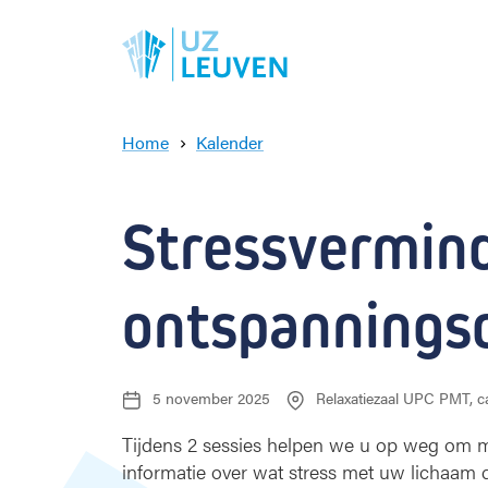
Home
Kalender
S
t
r
Stressvermind
e
s
s
ontspanningso
v
e
r
m
5 november 2025
Relaxatiezaal UPC PMT, 
D
i
L
a
o
n
t
c
Tijdens 2 sessies helpen we u op weg om m
d
u
a
informatie over wat stress met uw lichaam 
e
m
t