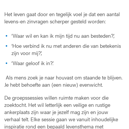
s
t
Het leven gaat door en tegelijk voel je dat een aantal
o
levens-en zinvragen scherper gesteld worden:
r
m
t
‘Waar wil en kan ik mijn tijd nu aan besteden?’,
i
‘Hoe verbind ik nu met anderen die van betekenis
n
zijn voor mij?’,
h
e
‘Waar geloof ik in?’.
t
l
Als mens zoek je naar houvast om staande te blijven.
e
Je hebt behoefte aan (een nieuw) evenwicht.
v
e
De groepssessies willen ruimte maken voor die
n
zoektocht. Het wil letterlijk een veilige en rustige
ankerplaats zijn waar je jezelf mag zijn en jouw
verhaal telt. Elke sessie gaan we vanuit inhoudelijke
inspiratie rond een bepaald levensthema met