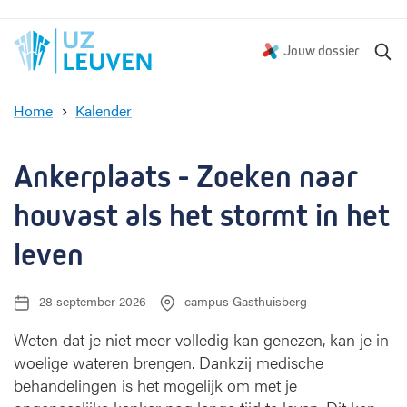
Z
Jouw dossier
o
e
Home
Kalender
k
A
e
n
n
k
Ankerplaats - Zoeken naar 
e
r
houvast als het stormt in het 
p
l
leven  
a
a
28 september 2026
campus Gasthuisberg
D
L
t
a
o
s
t
c
Weten dat je niet meer volledig kan genezen, kan je in
-
u
a
woelige wateren brengen. Dankzij medische
Z
m
t
behandelingen is het mogelijk om met je
o
:
i
e
e