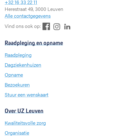
+32 16 33 22 11
Herestraat 49, 3000 Leuven
Alle contactgegevens
F
L
I
Vind ons ook op:
a
i
n
c
n
s
Raadpleging en opname
e
k
t
b
e
a
Raadpleging
o
d
g
Dagziekenhuizen
o
I
r
k
n
a
Opname
m
Bezoekuren
Stuur een wenskaart
Over UZ Leuven
Kwaliteitsvolle zorg
Organisatie