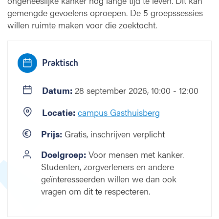
ongeneeslijke kanker nog lange tijd te leven. Dit kan
:
k
gemengde gevoelens oproepen. De 5 groepssessies
e
willen ruimte maken voor die zoektocht.
n
n
a
Praktisch
a
r
h
Datum:
28 september 2026, 10:00 - 12:00
o
u
Locatie:
campus Gasthuisberg
v
a
Prijs:
Gratis, inschrijven verplicht
s
t
Doelgroep:
Voor mensen met kanker.
a
Studenten, zorgverleners en andere
l
geïnteresseerden willen we dan ook
s
vragen om dit te respecteren.
h
e
t