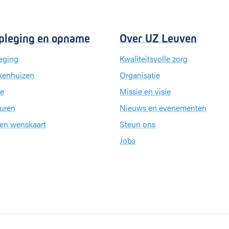
pleging en opname
Over UZ Leuven
eging
Kwaliteitsvolle zorg
kenhuizen
Organisatie
e
Missie en visie
uren
Nieuws en evenementen
een wenskaart
Steun ons
Jobs