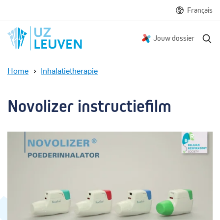
Français
Z
Jouw dossier
o
e
Home
Inhalatietherapie
k
N
e
o
n
v
Novolizer instructiefilm
o
l
i
z
e
r