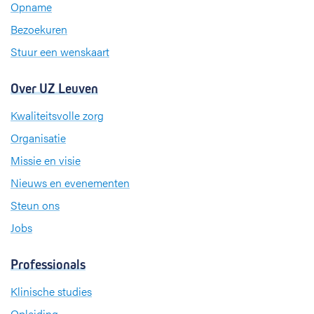
k
n
a
Opname
m
Bezoekuren
Stuur een wenskaart
Over UZ Leuven
Kwaliteitsvolle zorg
Organisatie
Missie en visie
Nieuws en evenementen
Steun ons
Jobs
Professionals
Klinische studies
Opleiding