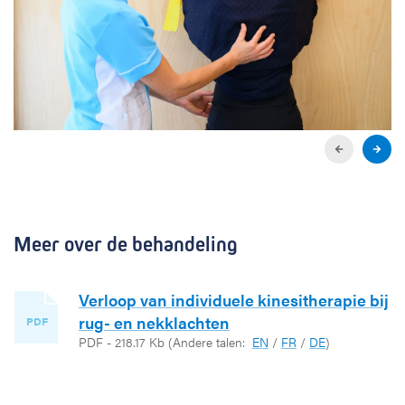
P
N
r
e
e
x
v
t
i
s
Meer over de behandeling
o
l
u
i
s
d
s
e
Verloop van individuele kinesitherapie bij
l
rug- en nekklachten
PDF
i
PDF - 218.17 Kb
(Andere talen:
EN
/
FR
/
DE
)
d
e