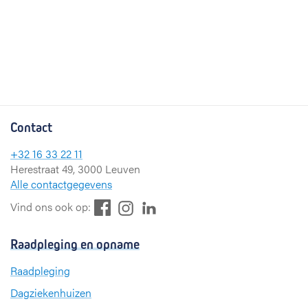
Contact
+32 16 33 22 11
Herestraat 49, 3000 Leuven
Alle contactgegevens
F
L
I
Vind ons ook op:
a
i
n
c
n
s
Raadpleging en opname
e
k
t
b
e
a
Raadpleging
o
d
g
Dagziekenhuizen
o
I
r