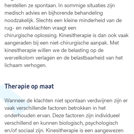
herstellen ze spontaan. In sommige situaties zijn
s
medisch advies en bijhorende behandeling
i
t
noodzakelijk. Slechts een kleine minderheid van de
h
rug- en nekklachten vraagt een
e
chirurgische oplossing. Kinesitherapie is dan ook vaak
r
aangeraden bij een niet-chirurgische aanpak. Met
a
kinesitherapie willen we de belasting op de
p
wervelkolom verlagen en de belastbaarheid van het
i
lichaam verhogen.
e
Therapie op maat
Wanneer de klachten niet spontaan verdwijnen zijn er
vaak verschillende factoren betrokken in het
onderhouden ervan. Deze factoren zijn individueel
verschillend en kunnen biologisch, psychologisch
en/of sociaal zijn. Kinesitherapie is een aangewezen