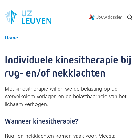
Z
Jouw dossier
o
e
Home
k
I
e
n
n
d
Individuele kinesitherapie bij 
i
v
rug- en/of nekklachten
i
d
Met kinesitherapie willen we de belasting op de
u
wervelkolom verlagen en de belastbaarheid van het
e
lichaam verhogen.
l
e
k
Wanneer kinesitherapie?
i
n
Rug- en nekklachten komen vaak voor. Meestal
e