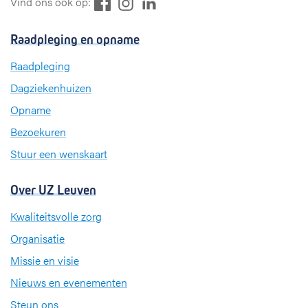
F
L
I
Vind ons ook op:
a
i
n
c
n
s
Raadpleging en opname
e
k
t
b
e
a
Raadpleging
o
d
g
Dagziekenhuizen
o
I
r
k
n
a
Opname
m
Bezoekuren
Stuur een wenskaart
Over UZ Leuven
Kwaliteitsvolle zorg
Organisatie
Missie en visie
Nieuws en evenementen
Steun ons