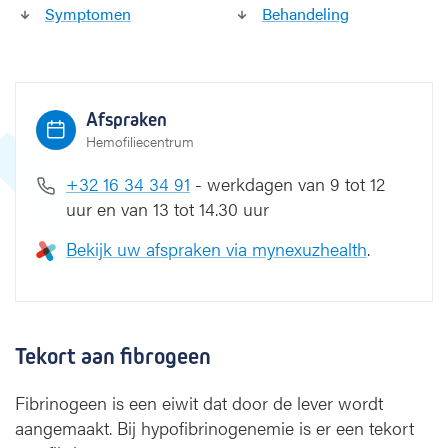
Symptomen
Behandeling
m
i
e
Afspraken
Hemofiliecentrum
+32 16 34 34 91
- werkdagen van 9 tot 12
uur en van 13 tot 14.30 uur
Bekijk uw afspraken via mynexuzhealth
.
Tekort aan fibrogeen
Fibrinogeen is een eiwit dat door de lever wordt
aangemaakt. Bij hypofibrinogenemie is er een tekort