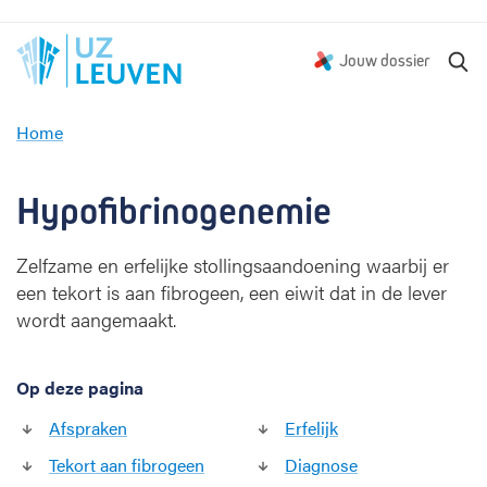
Z
Jouw dossier
o
e
Home
k
H
e
y
n
p
Hypofibrinogenemie
o
f
Zelfzame en erfelijke stollingsaandoening waarbij er
i
een tekort is aan fibrogeen, een eiwit dat in de lever
b
r
wordt aangemaakt.
i
n
Op deze pagina
o
g
Afspraken
Erfelijk
e
n
Tekort aan fibrogeen
Diagnose
e